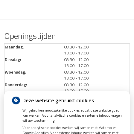
Openingstijden
tot
Maandag:
08:30
- 12.00
tot
13.00
- 17:00
tot
Dinsdag:
08.30
- 12.00
tot
13.00
- 17.00
tot
Woensdag:
08.30
- 12.00
tot
13.00
- 17.00
tot
Donderdag:
08.30
- 12.00
tot
13.00
- 17.00
Vrijdag:
08.30 - 12.00
Deze website gebruikt cookies
Wij gebruiken noodzakelijke cookies zodat deze website goed
Aangesloten bij:
kan werken. Voor analytische cookies en externe inhoud vragen
wij uw toestemming.
Voor analytische cookies werken wij samen met Matomo en
Google Analytics. Voor externe inhoud werken wij samen met