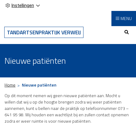
Instellingen
MENU
Hoo
TANDARTSENPRAKTIJK VERWEIJ
Nieuwe patiënten
Home
Nieuwe patiënten
Op dit moment nemen wij geen nieuwe patiënten aan. Mocht u
willen dat wij u op de hoogte brengen zodra wij weer patiënten
aannemen, kunt u bellen naar de praktijk op telefoonnummer 073 –
641 95 98. Wij houden een wachtlijst bij en zullen contact opnemen
zodra er weer ruimte is voor nieuwe patiënten.