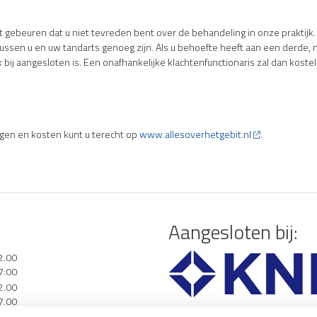
beuren dat u niet tevreden bent over de behandeling in onze praktijk. U 
ussen u en uw tandarts genoeg zijn. Als u behoefte heeft aan een derde, neu
 bij aangesloten is. Een onafhankelijke klachtenfunctionaris zal dan kost
gen en kosten kunt u terecht op
www.allesoverhetgebit.nl
.
Aangesloten bij:
2.00
7:00
2.00
7.00
2.00