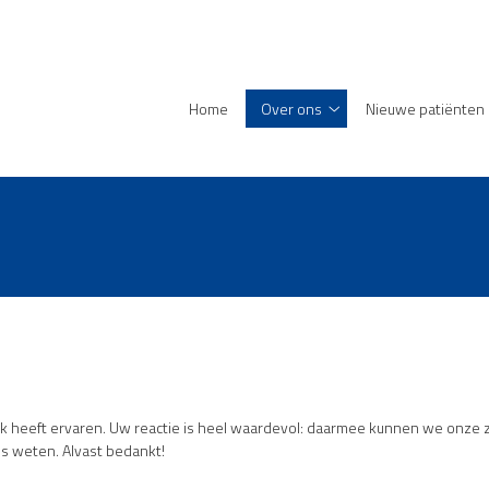
enu
Home
Over ons
Nieuwe patiënten
Over
ons
submenu
jk heeft ervaren. Uw reactie is heel waardevol: daarmee kunnen we onze z
s weten. Alvast bedankt!