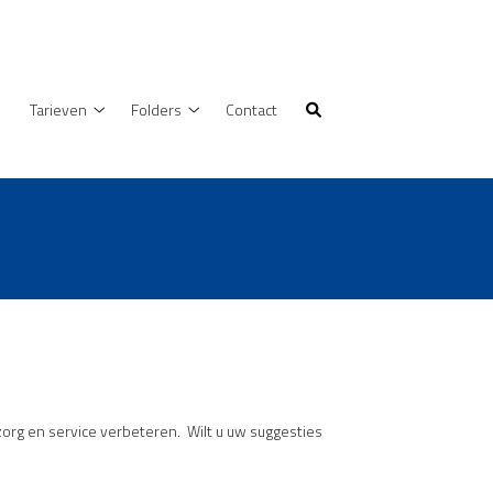
Tarieven
Folders
Contact
Tarieven
Folders
submenu
submenu
org en service verbeteren. Wilt u uw suggesties