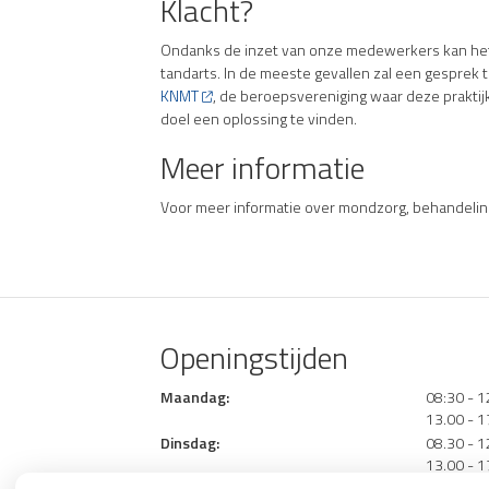
Klacht?
Ondanks de inzet van onze medewerkers kan het ge
tandarts. In de meeste gevallen zal een gesprek t
KNMT
, de beroepsvereniging waar deze praktijk
doel een oplossing te vinden.
Meer informatie
Voor meer informatie over mondzorg, behandelin
Openingstijden
tot
Maandag:
08:30
- 1
tot
13.00
- 1
tot
Dinsdag:
08.30
- 1
tot
13.00
- 1
tot
Woensdag:
08.30
- 1