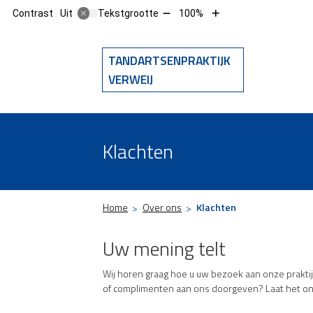
Tekst
Tekst
Contrast
Tekstgrootte
100%
Uit
verkleinen
vergroten
met
met
10%
10%
TANDARTSENPRAKTIJK
Hoofdm
VERWEIJ
Klachten
Home
Over ons
Klachten
Uw mening telt
Wij horen graag hoe u uw bezoek aan onze prakti
of complimenten aan ons doorgeven? Laat het on