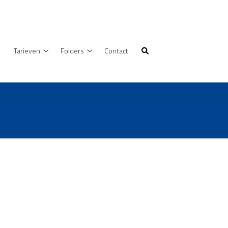
Tarieven
Folders
Contact
Tarieven
Folders
submenu
submenu