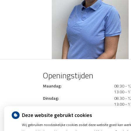
Openingstijden
tot
Maandag:
08:30
- 1
tot
13.00
- 1
tot
Dinsdag:
08.30
- 1
tot
13.00
- 1
tot
Woensdag:
08.30
- 1
Deze website gebruikt cookies
tot
13.00
- 1
tot
Donderdag:
08.30
- 1
Wij gebruiken noodzakelijke cookies zodat deze website goed kan werk
tot
13.00
- 1