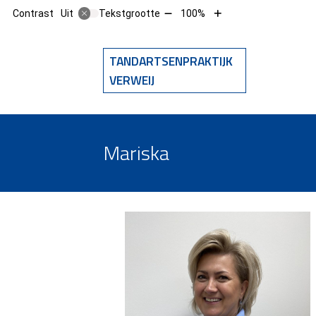
Tekst
Tekst
Contrast
Tekstgrootte
100%
Uit
verkleinen
vergroten
met
met
10%
10%
TANDARTSENPRAKTIJK
Hoofdm
VERWEIJ
Mariska